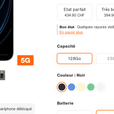
Etat parfait
Très b
434.90 CHF
394.9
Bon état
:
Quelques rayures visib
En savoir plus
Capacité
128Go
25
Couleur : Noir
Batterie
artphone débloqué