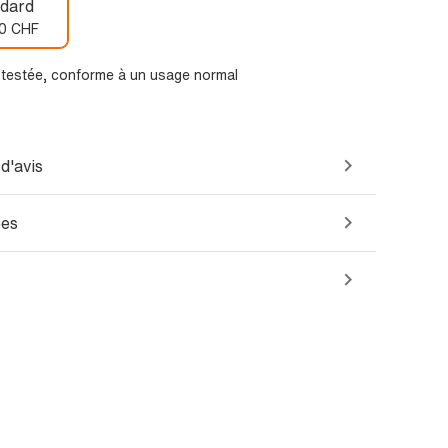
dard
0 CHF
t testée, conforme à un usage normal
d'avis
ées