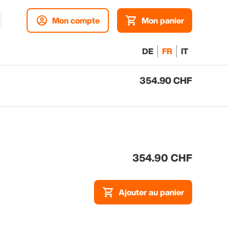
Mon compte
Mon panier
DE
FR
IT
354.90 CHF
Aj
pa
354.90 CHF
Ajouter au panier