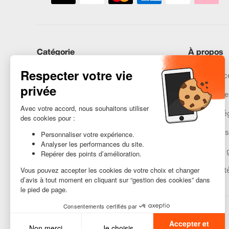
Catégorie
À propos
iPhones
Recommerce
Samsung
Nos engage
Huawei
Mentions lé
Besoin d’aide ?
Gestion des
Conditions 
Accessibilit