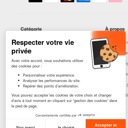
Catégorie
À propos
iPhones
Recommerce
Samsung
Nos engage
Huawei
Mentions lé
Besoin d’aide ?
Gestion des
Conditions 
Accessibilit