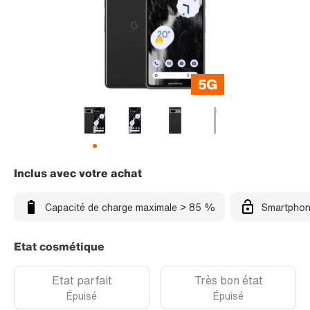
Inclus avec votre achat
Capacité de charge maximale > 85 %
Smartphon
Etat cosmétique
Etat parfait
Très bon état
Épuisé
Épuisé