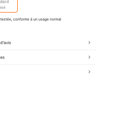
dard
isé
t testée, conforme à un usage normal
d'avis
ées