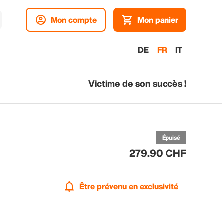
Mon compte
Mon panier
DE
FR
IT
Victime de son succès !
p
ex
Épuisé
279.90 CHF
Être prévenu en exclusivité