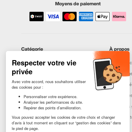
Moyens de paiement
Catégorie
À propos
iPhones
Recommerc
Samsung
Nos engag
Huawei
Mentions lé
Besoin d’aide ?
Gestion de
Conditions 
Accessibilit