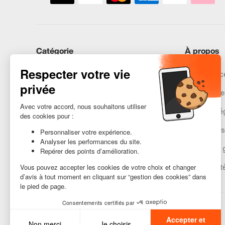
Catégorie
À propos
iPhones
Recommerce
Samsung
Nos engage
Huawei
Mentions lé
Besoin d’aide ?
Gestion des
Conditions 
Accessibilit