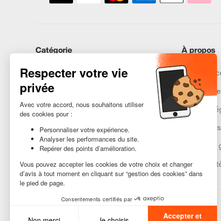
Catégorie
À propos
iPhones
Recommerce
Samsung
Nos engage
Huawei
Mentions lé
Besoin d’aide ?
Gestion des
Conditions 
Accessibilit