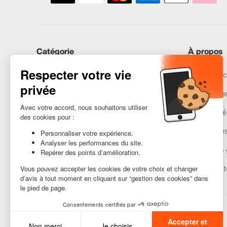
Catégorie
À propos
iPhones
Recommerc
Samsung
Nos engag
Huawei
Mentions lé
Besoin d’aide ?
Gestion de
Conditions 
Accessibilit