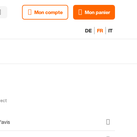
Mon compte
Mon panier
DE
FR
IT
rect
'avis