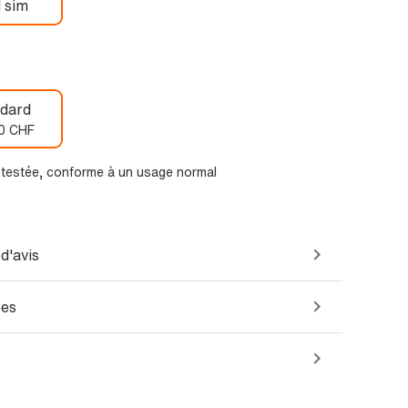
 sim
dard
0 CHF
t testée, conforme à un usage normal
d'avis
ées