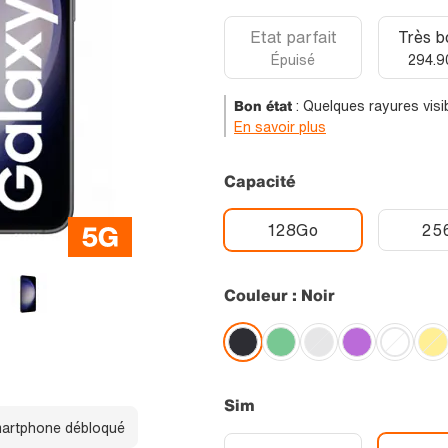
Etat parfait
Très b
Épuisé
294.9
Bon état
:
Quelques rayures visib
En savoir plus
Capacité
128Go
25
Couleur : Noir
Sim
artphone débloqué