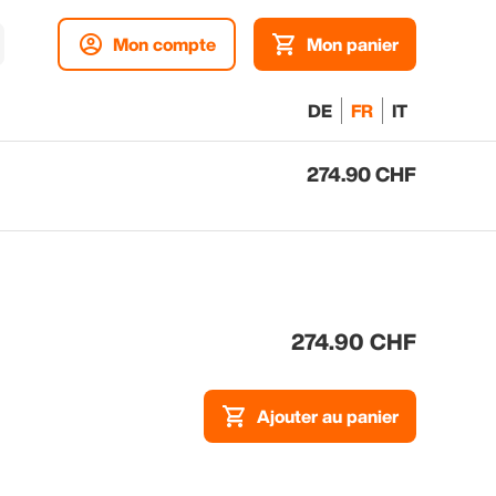
Mon compte
Mon panier
DE
FR
IT
274.90 CHF
Aj
pa
274.90 CHF
Ajouter au panier