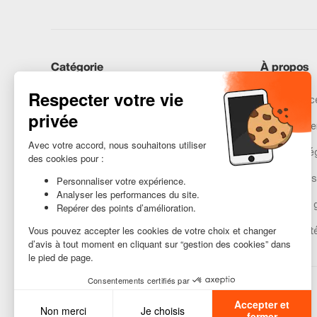
Catégorie
À propos
iPhones
Recommerce
Samsung
Nos engage
Huawei
Mentions lé
Besoin d’aide ?
Gestion des
Conditions 
Accessibilit