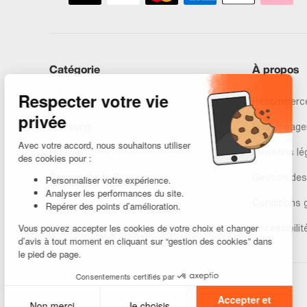
Catégorie
À propos
iPhones
Recommerce
Samsung
Nos engage
Huawei
Mentions lé
Besoin d’aide ?
Gestion des
Conditions 
Accessibilit