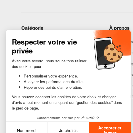
Catégorie
À propos
iPhones
Recommerce
Samsung
Nos engage
Huawei
Mentions lé
Besoin d’aide ?
Gestion des
Conditions 
Accessibilit