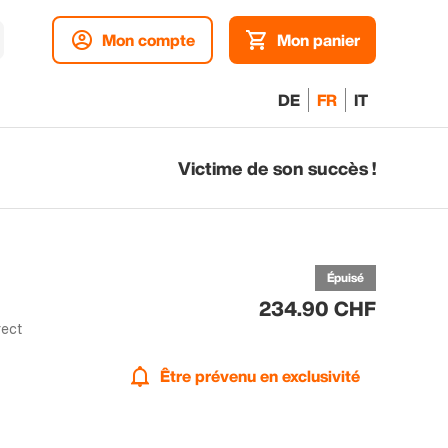
Mon compte
Mon panier
DE
FR
IT
Victime de son succès !
p
ex
Épuisé
234.90 CHF
rect
Être prévenu en exclusivité