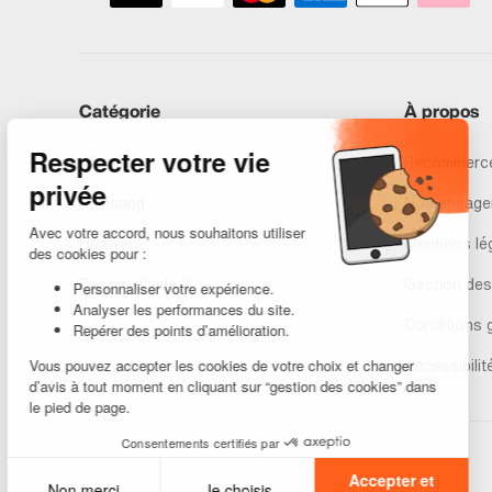
Catégorie
À propos
iPhones
Recommerce
Samsung
Nos engage
Huawei
Mentions lé
Besoin d’aide ?
Gestion des
Conditions 
Accessibilit