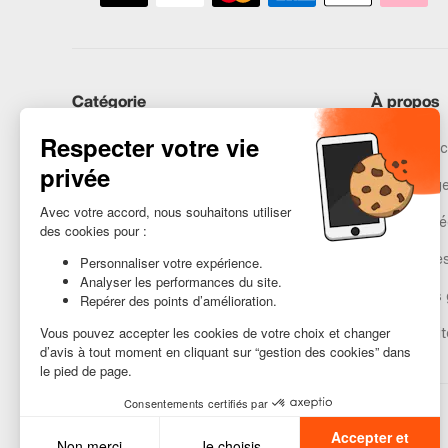
Catégorie
À propos
iPhones
Recommerc
Samsung
Nos engag
Huawei
Mentions lé
Besoin d’aide ?
Gestion de
Conditions 
Accessibilit