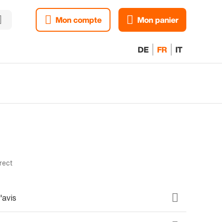
Mon compte
Mon panier
DE
FR
IT
rect
'avis