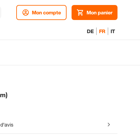
Mon compte
Mon panier
DE
FR
IT
im)
d'avis