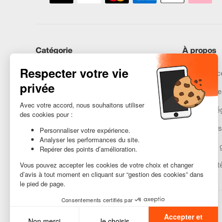
Catégorie
À propos
iPhones
Recommerce
Samsung
Nos engage
Huawei
Mentions lé
Besoin d’aide ?
Gestion des
Conditions 
Accessibilit