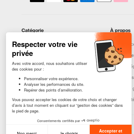
Catégorie
À propos
iPhones
Recommerce
Samsung
Nos engage
Huawei
Mentions lé
Besoin d’aide ?
Gestion des
Conditions 
Accessibilit