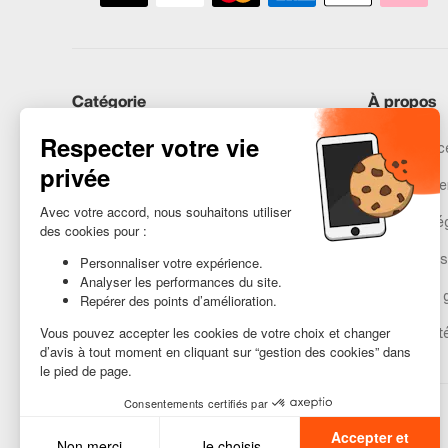
Catégorie
À propos
iPhones
Recommerce
Samsung
Nos engage
Huawei
Mentions lé
Besoin d’aide ?
Gestion des
Conditions 
Accessibilit