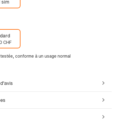
 sim
dard
0 CHF
t testée, conforme à un usage normal
d'avis
ées