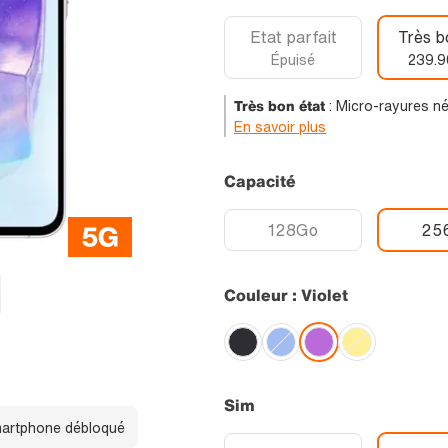
Etat parfait
Très b
Épuisé
239.9
Très bon état
:
Micro-rayures nég
En savoir plus
Capacité
128Go
25
Couleur : Violet
Sim
artphone débloqué