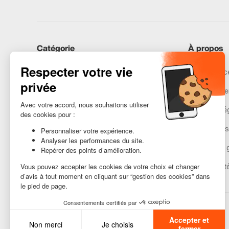
Catégorie
À propos
iPhones
Recommerce
Samsung
Nos engage
Huawei
Mentions lé
Besoin d’aide ?
Gestion des
Conditions 
Accessibilit