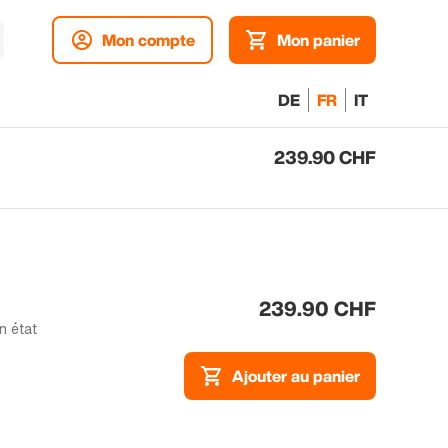
Mon compte
Mon panier
DE
FR
IT
239.90 CHF
Aj
pa
239.90 CHF
n état
Ajouter au panier