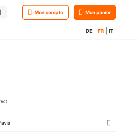
Mon compte
Mon panier
DE
FR
IT
rect
'avis