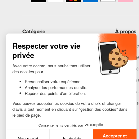
Catégorie
À propos
iPhones
Recommerc
Samsung
Nos engag
Huawei
Mentions lé
Besoin d’aide ?
Gestion de
Conditions 
Accessibilit