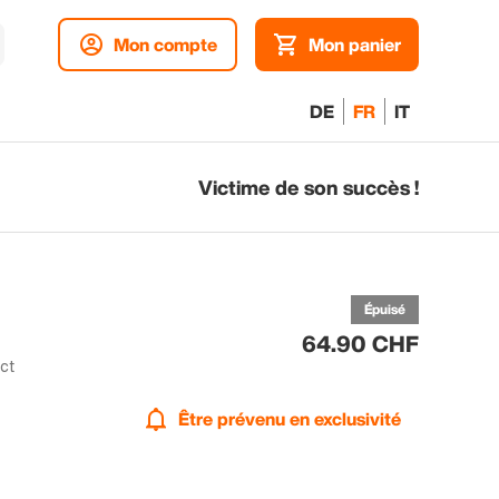
Mon compte
Mon panier
DE
FR
IT
Victime de son succès !
p
ex
Épuisé
64.90 CHF
ect
Être prévenu en exclusivité