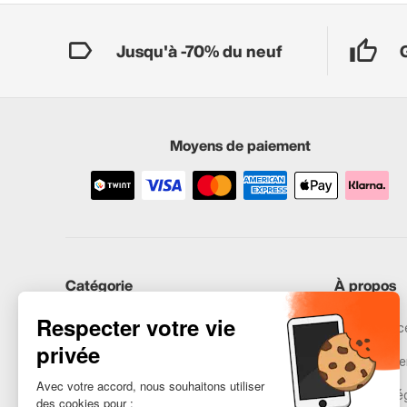
Jusqu'à -70% du neuf
Moyens de paiement
Catégorie
À propos
iPhones
Recommerce
Samsung
Nos engage
Huawei
Mentions lé