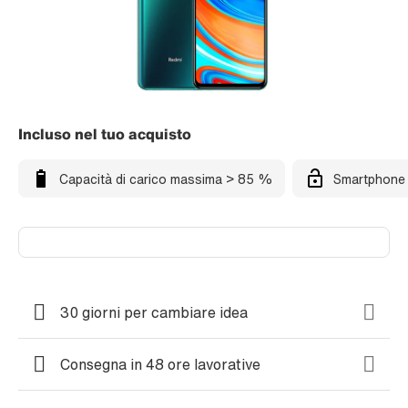
Incluso nel tuo acquisto
Capacità di carico massima > 85 %
Smartphone 
30 giorni per cambiare idea
Consegna in 48 ore lavorative