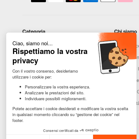
Categoria
Chi siamo
iPhone
Recommerce
Samsung
Promesse in
Huawei
Avvertenze l
Hai bisogno di aiuto?
Gestione de
Condizioni 
Accessibilit