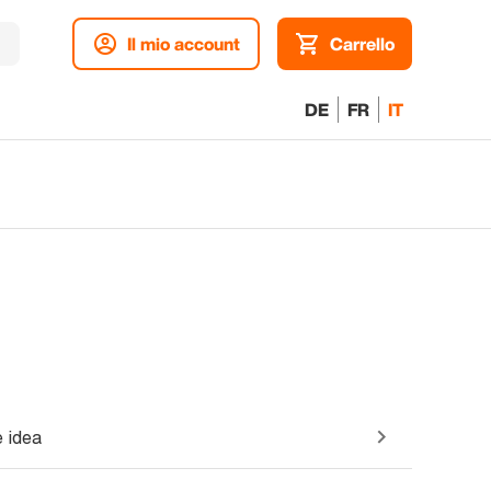
Il mio account
Carrello
DE
FR
IT
 idea