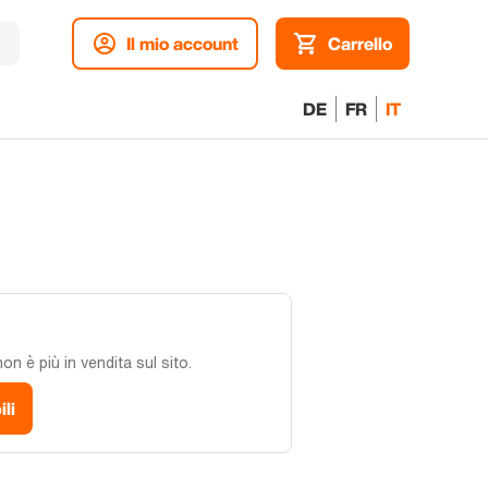
Il mio account
Carrello
DE
FR
IT
n è più in vendita sul sito.
ili