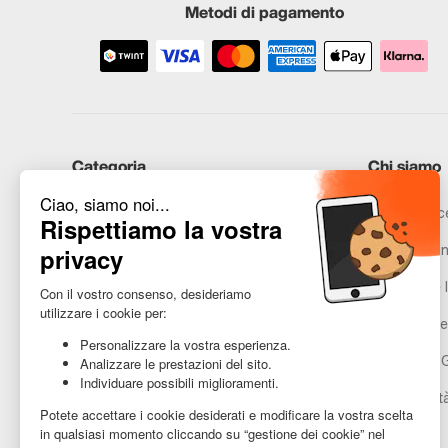
Metodi di pagamento
Categoria
Chi siamo
iPhone
Recommerce
Samsung
Promesse in
Huawei
Avvertenze l
Hai bisogno di aiuto?
Gestione de
Condizioni 
Accessibilit