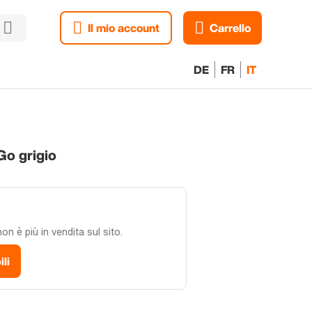
Il mio account
Carrello
DE
FR
IT
Go grigio
n è più in vendita sul sito.
ili