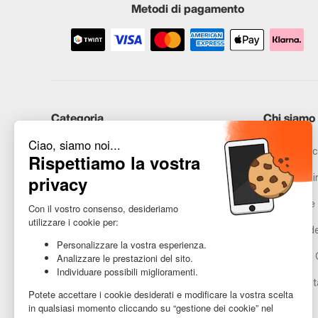
Metodi di pagamento
Categoria
Chi siamo
iPhone
Recommerc
Samsung
Promesse in
Huawei
Avvertenze 
Hai bisogno di aiuto?
Gestione de
Condizioni 
Accessibilit