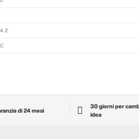
XC
 4.2
 C
30 giorni per cam
ranzia di 24 mesi
idea