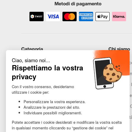
Metodi di pagamento
Categoria
Chi siamo
iPhone
Recommerce
Samsung
Promesse in
Huawei
Avvertenze l
Hai bisogno di aiuto?
Gestione de
Condizioni 
Accessibilit