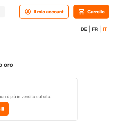
Il mio account
Carrello
DE
FR
IT
o oro
n è più in vendita sul sito.
ili