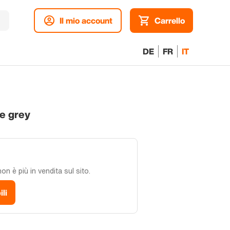
Il mio account
Carrello
DE
FR
IT
e grey
n è più in vendita sul sito.
ili