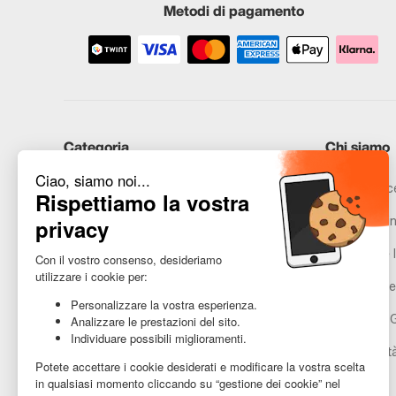
Metodi di pagamento
Categoria
Chi siamo
iPhone
Recommerce
Samsung
Promesse in
Huawei
Avvertenze l
Hai bisogno di aiuto?
Gestione de
Condizioni 
Accessibilit