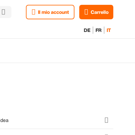
Il mio account
Carrello
DE
FR
IT
idea