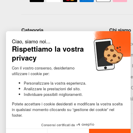
Categoria
Chi siamo
iPhone
Recommerce
Samsung
Promesse in
Huawei
Avvertenze l
Hai bisogno di aiuto?
Gestione de
Condizioni 
Accessibilit