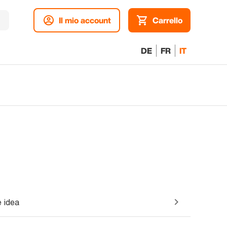
Il mio account
Carrello
DE
FR
IT
 idea