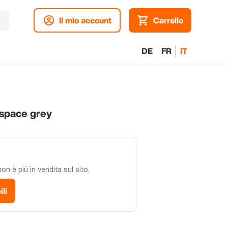
Il mio account
Carrello
DE
FR
IT
 space grey
n è più in vendita sul sito.
ili