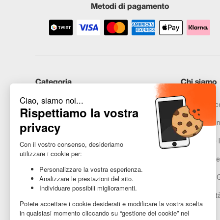
Metodi di pagamento
Categoria
Chi siamo
iPhone
Recommerce
Samsung
Promesse in
Huawei
Avvertenze l
Hai bisogno di aiuto?
Gestione de
Condizioni 
Accessibilit