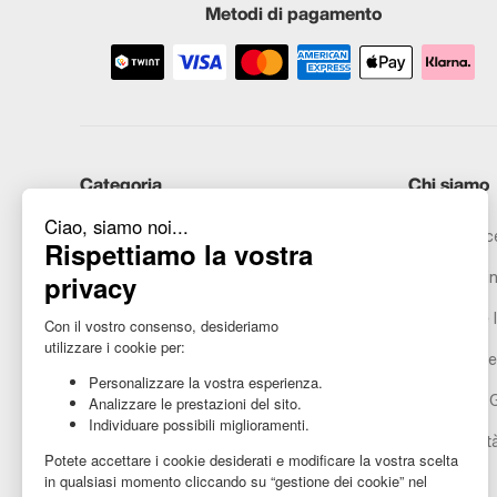
Metodi di pagamento
Categoria
Chi siamo
iPhone
Recommerce
Samsung
Promesse in
Huawei
Avvertenze l
Hai bisogno di aiuto?
Gestione de
Condizioni 
Accessibilit