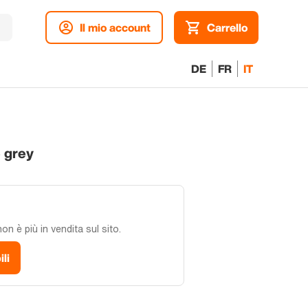
Il mio account
Carrello
DE
FR
IT
 grey
n è più in vendita sul sito.
ili