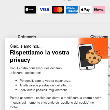
Categoria
Chi siamo
iPhone
Recommerce
Samsung
Promesse in
Huawei
Avvertenze l
Hai bisogno di aiuto?
Gestione de
Condizioni 
Accessibilit