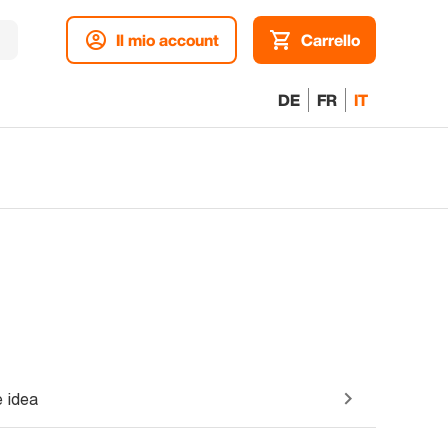
Il mio account
Carrello
DE
FR
IT
 idea