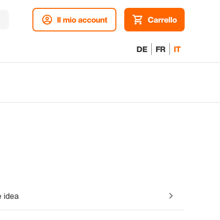
Il mio account
Carrello
DE
FR
IT
 idea