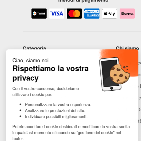
Categoria
Chi siamo
iPhone
Recommerce
Samsung
Promesse in
Huawei
Avvertenze l
Hai bisogno di aiuto?
Gestione de
Condizioni 
Accessibilit