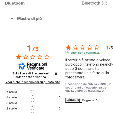
Bluetooth
Bluetooth 5.3
1
1
/
5
/
5
Recensione verificata
Il servizio è ottimo e veloce, 
purtroppo il telefono neanche
dopo 3 settimane ha 
presentato un difetto sulla 
Sulla base di
1
recensioni
fotocamera
sottoposte a verifica
Vedi tutte le recensioni su questo sito
Recensione del
13/6/2026
, in
seguito ad un'esperienza del
13/4/2026
di
Massimo V.
5
stelle
0
4
stelle
0
Utile
(0)
Segnala
3
stelle
0
2
stelle
0