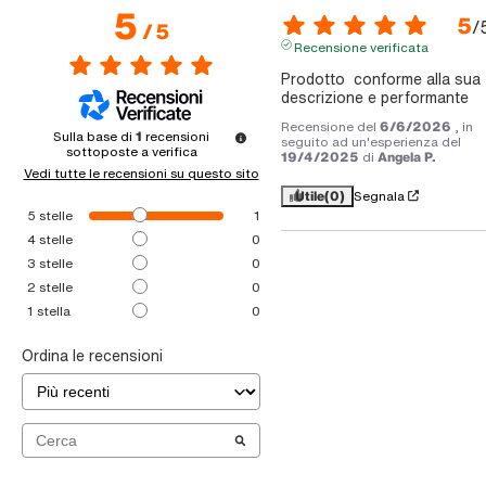
5
5
/
/
5
Recensione verificata
Prodotto  conforme alla sua 
descrizione e performante
Recensione del
6/6/2026
, in
Sulla base di
1
recensioni
seguito ad un'esperienza del
sottoposte a verifica
19/4/2025
di
Angela P.
Vedi tutte le recensioni su questo sito
Utile
(0)
Segnala
5
stelle
1
4
stelle
0
3
stelle
0
2
stelle
0
1
stella
0
Ordina le recensioni