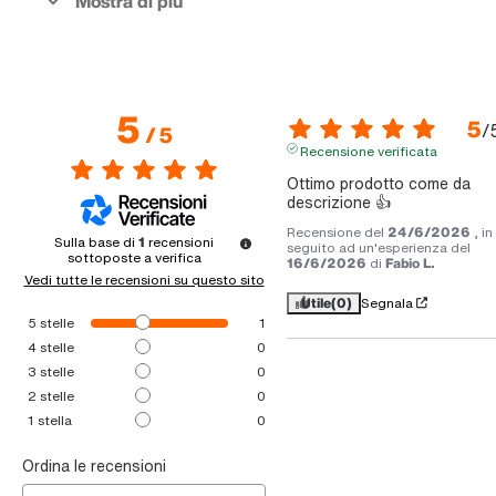
5
5
/
/
5
Recensione verificata
Ottimo prodotto come da 
descrizione 👍
Recensione del
24/6/2026
, in
Sulla base di
1
recensioni
seguito ad un'esperienza del
sottoposte a verifica
16/6/2026
di
Fabio L.
Vedi tutte le recensioni su questo sito
Utile
(0)
Segnala
5
stelle
1
4
stelle
0
3
stelle
0
2
stelle
0
1
stella
0
Ordina le recensioni