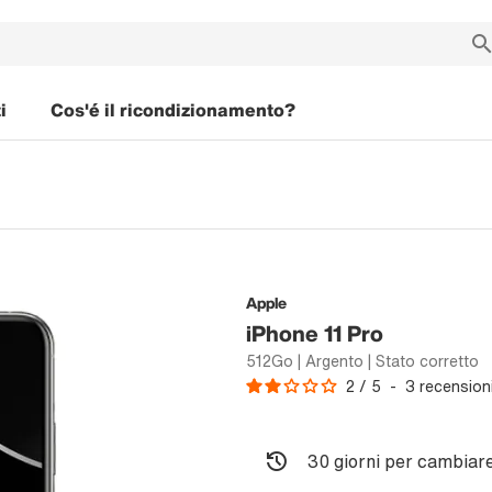
i
Cos'é il ricondizionamento?
Apple
iPhone 11 Pro
512Go | Argento | Stato corretto
2
/
5
-
3
recension
30 giorni per cambiare