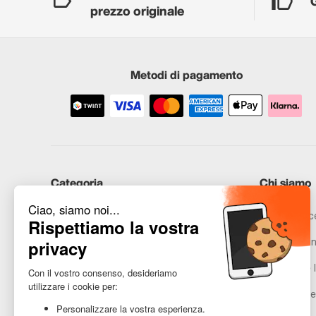
prezzo originale
Metodi di pagamento
Categoria
Chi siamo
iPhone
Recommerce
Samsung
Promesse in
Huawei
Avvertenze l
Hai bisogno di aiuto?
Gestione de