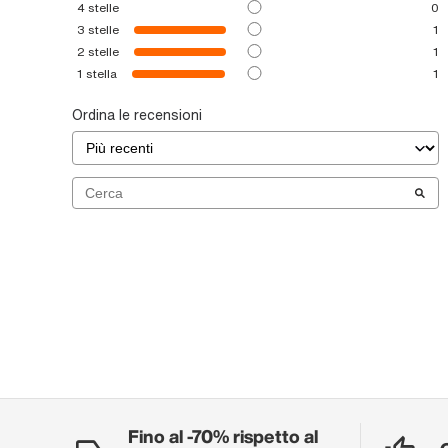
4
stelle
0
3
stelle
1
2
stelle
1
1
stella
1
Ordina le recensioni
Fino al -70% rispetto al