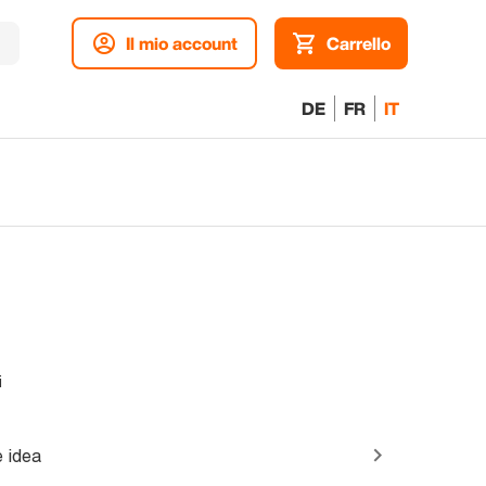
Il mio account
Carrello
DE
FR
IT
i
 idea