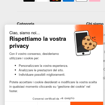
Categoria
Chi siamo
iPhone
Recommerce
Samsung
Promesse in
Huawei
Avvertenze l
Hai bisogno di aiuto?
Gestione de
Condizioni 
Accessibilit