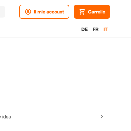
Il mio account
Carrello
DE
FR
IT
 idea