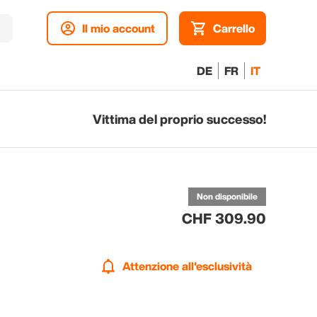
Il mio account
Carrello
DE
FR
IT
Vittima del proprio successo!
A
all
Non disponibile
CHF 309.90
Attenzione all'esclusività