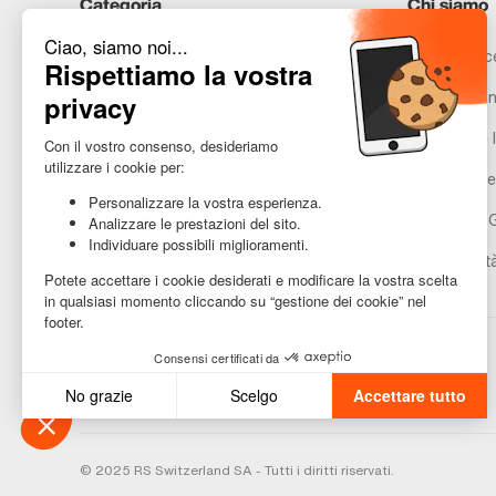
Categoria
Chi siamo
iPhone
Recommerce
Samsung
Promesse in
Huawei
Avvertenze l
Hai bisogno di aiuto?
Gestione de
Condizioni 
Accessibilit
© 2025 RS Switzerland SA - Tutti i diritti riservati.