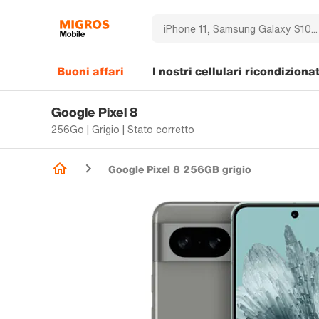
Buoni affari
I nostri cellulari ricondizionat
Google Pixel 8
256Go | Grigio | Stato corretto
Google Pixel 8 256GB grigio