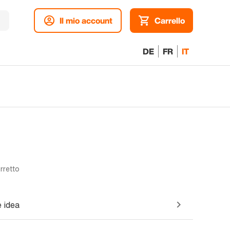
Il mio account
Carrello
DE
FR
IT
rretto
 idea