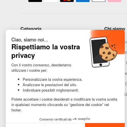
Categoria
Chi siamo
iPhone
Recommerce
Samsung
Promesse in
Huawei
Avvertenze l
Hai bisogno di aiuto?
Gestione de
Condizioni 
Accessibilit