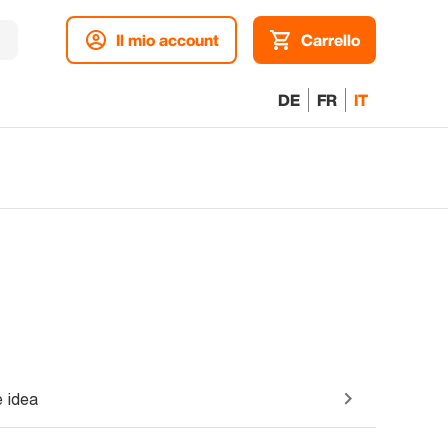
Il mio account
Carrello
DE
FR
IT
 idea