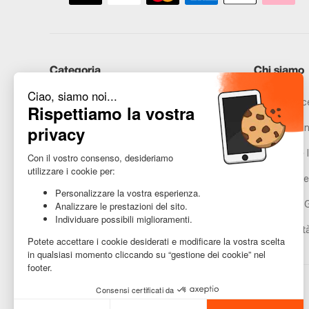
Categoria
Chi siamo
iPhone
Recommerce
Samsung
Promesse in
Huawei
Avvertenze l
Hai bisogno di aiuto?
Gestione de
Condizioni 
Accessibilit