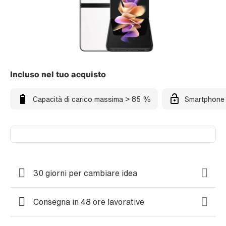
Incluso nel tuo acquisto
Capacità di carico massima > 85 %
Smartphone 
30 giorni per cambiare idea
Consegna in 48 ore lavorative