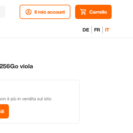
Il mio account
Carrello
DE
FR
IT
256Go viola
n è più in vendita sul sito.
ili