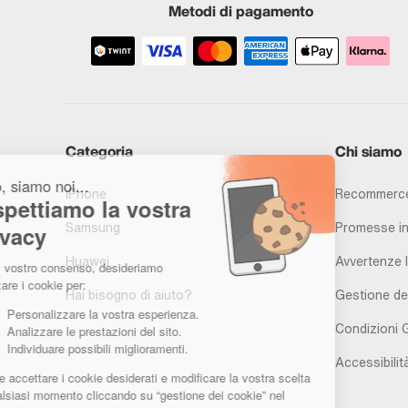
Metodi di pagamento
Categoria
Chi siamo
iPhone
Recommerce
Samsung
Promesse in
Huawei
Avvertenze l
Hai bisogno di aiuto?
Gestione de
Condizioni 
Accessibilit