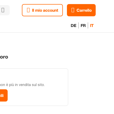
Il mio account
Carrello
DE
FR
IT
 oro
n è più in vendita sul sito.
ili