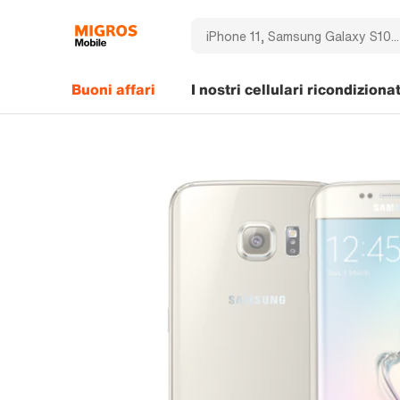
Buoni affari
I nostri cellulari ricondizionat