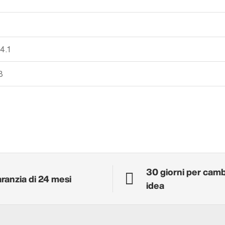
4.1
B
30 giorni per cam
ranzia di 24 mesi
idea