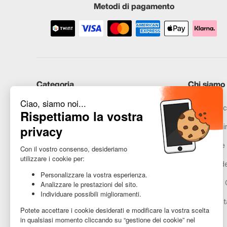
Metodi di pagamento
Categoria
Chi siamo
iPhone
Recommerc
Samsung
Promesse in
Huawei
Avvertenze 
Hai bisogno di aiuto?
Gestione de
Condizioni 
Accessibilit