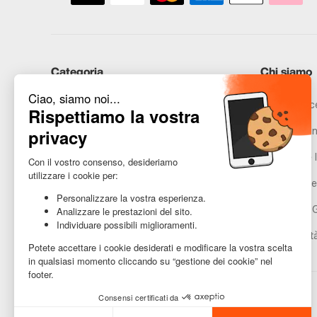
Categoria
Chi siamo
iPhone
Recommerce
Samsung
Promesse in
Huawei
Avvertenze l
Hai bisogno di aiuto?
Gestione de
Condizioni 
Accessibilit