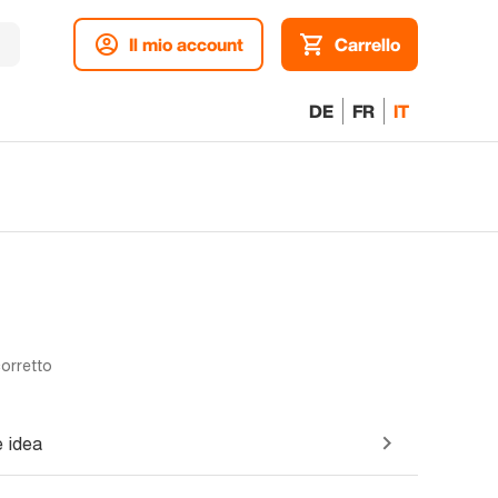
Il mio account
Carrello
DE
FR
IT
corretto
 idea