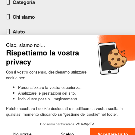
Categoria
Chi siamo
Aiuto
Servizio clienti
occasion.migros.mobile@recommerce.com
Lunedì-Venerdì 08:00-17:00
Aggiungi al Carrello
© 2025 RS Switzerland SA - Tutti i diritti riservati.