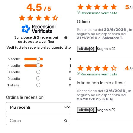
4.5
5
/
/
5
Recensione verificata
Ottimo
Recensione del
20/6/2026
, in
seguito ad un'esperienza del
Sulla base di
2
recensioni
31/1/2026
di
Salvatore T.
sottoposte a verifica
Vedi tutte le recensioni su questo sito
Utile
(0)
Segnala
5
stelle
1
4
stelle
1
4
/
3
stelle
0
Recensione verificata
2
stelle
0
In linea con le mie attese.
1
stella
0
Recensione del
13/6/2026
, in
seguito ad un'esperienza del
Ordina le recensioni
26/10/2025
di
R.Q.
Utile
(0)
Segnala