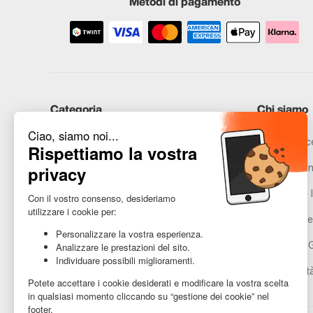
Metodi di pagamento
Categoria
Chi siamo
iPhone
Recommerce
Samsung
Promesse in
Huawei
Avvertenze l
Hai bisogno di aiuto?
Gestione de
Condizioni 
Accessibilit