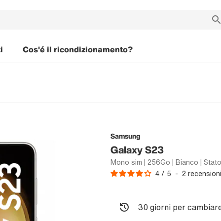
i
Cos'é il ricondizionamento?
Samsung
Galaxy S23
Mono sim | 256Go | Bianco | Stato
4
/
5
-
2
recension
30 giorni per cambiare