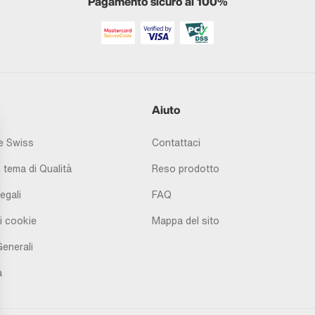
Pagamento sicuro al 100%
Aiuto
 Swiss
Contattaci
 tema di Qualità
Reso prodotto
egali
FAQ
i cookie
Mappa del sito
Generali
à