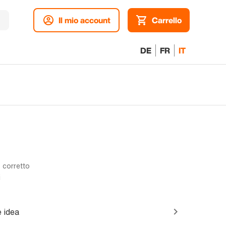
Il mio account
Carrello
DE
FR
IT
 corretto
i
 idea