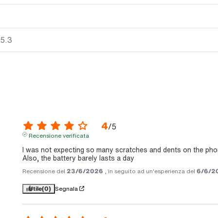
 5.3
4
/
5
Recensione verificata
I was not expecting so many scratches and dents on the phon
Also, the battery barely lasts a day
Recensione del
23/6/2026
, in seguito ad un'esperienza del
6/6/2
Utile
(0)
Segnala