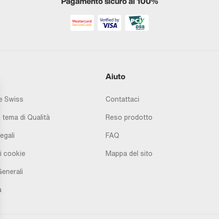
Pagamento sicuro al 100%
Aiuto
 Swiss
Contattaci
 tema di Qualità
Reso prodotto
egali
FAQ
i cookie
Mappa del sito
Generali
à