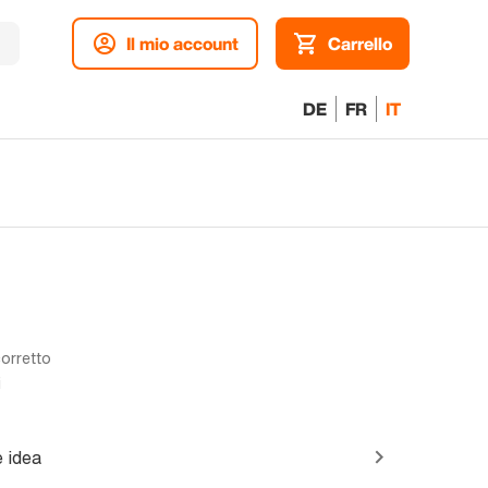
Il mio account
Carrello
DE
FR
IT
corretto
i
 idea