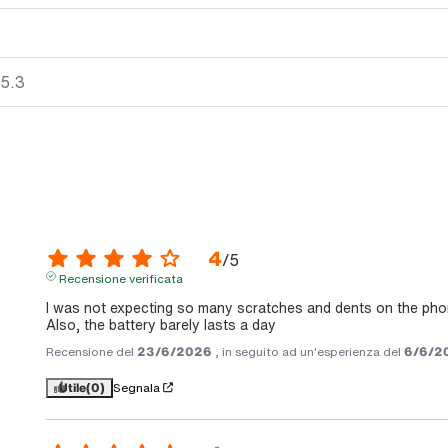
 5.3
4
/
5
Recensione verificata
I was not expecting so many scratches and dents on the phon
Also, the battery barely lasts a day
Recensione del
23/6/2026
, in seguito ad un'esperienza del
6/6/2
Utile
(0)
Segnala