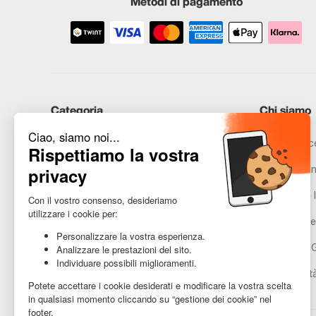
Metodi di pagamento
Categoria
Chi siamo
iPhone
Recommerce
Samsung
Promesse in
Huawei
Avvertenze l
Hai bisogno di aiuto?
Gestione de
Condizioni 
Accessibilit