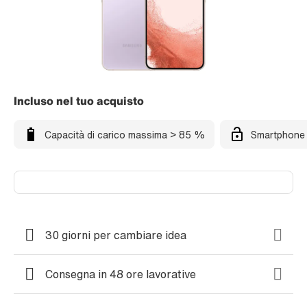
Incluso nel tuo acquisto
Capacità di carico massima > 85 %
Smartphone 
30 giorni per cambiare idea
Consegna in 48 ore lavorative