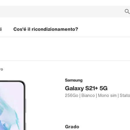
i
Cos'é il ricondizionamento?
ro
Samsung
Galaxy S21+ 5G
256Go | Bianco | Mono sim | Stato
Grado