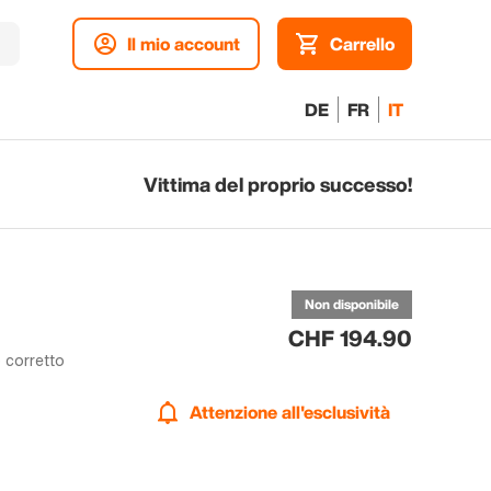
Il mio account
Carrello
DE
FR
IT
Vittima del proprio successo!
A
all
Non disponibile
CHF 194.90
 corretto
Attenzione all'esclusività