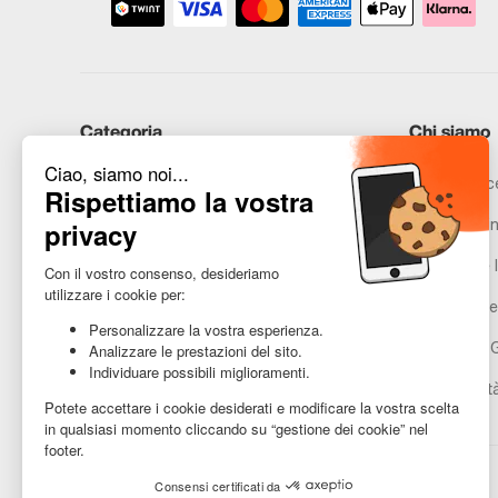
Categoria
Chi siamo
iPhone
Recommerce
Samsung
Promesse in
Huawei
Avvertenze l
Hai bisogno di aiuto?
Gestione de
Condizioni 
Accessibilit